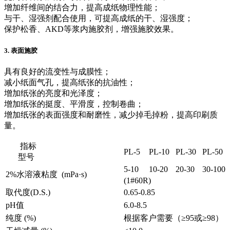
增加纤维间的结合力，提高成纸物理性能；
与干、湿强剂配合使用，可提高成纸的干、湿强度；
保护松香、AKD等浆内施胶剂，增强施胶效果。
3. 表面施胶
具有良好的流变性与成膜性；
减小纸面气孔，提高纸张的抗油性；
增加纸张的亮度和光泽度；
增加纸张的挺度、平滑度，控制卷曲；
增加纸张的表面强度和耐磨性，减少掉毛掉粉，提高印刷质
量。
指标
PL-5
PL-10
PL-30
PL-50
型号
5-10
10-20
20-30
30-100
2%水溶液粘度 (mPa·s)
(1#60R)
取代度(D.S.)
0.65-0.85
pH值
6.0-8.5
纯度 (%)
根据客户需要（≥95或≥98）