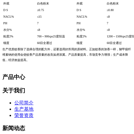
外观
白色粉末
外观
白色粉末
D·S
≥0.75
D·S
≥0.80
NACL%
≤15
NACL%
≤8
PH
7
PH
7
水分%
≤8
水分%
≤8
粘度2%
700～900cps25度恒温
粘度2%
1200～1500cps25度
细度
60目全通过
细度
60目全通过
生产优质蚊香除了选择合理的配方外，还要选用好所用的原材料。正如蚊香的加香一样，羧甲级纤
维素钠的使用会使蚊香产品质量的改良如虎添翼。产品质量提高，市场竞争力增强；生产成本降
低，经济效益提高。
产品中心
关于我们
公司简介
生产基地
荣誉资质
新闻动态