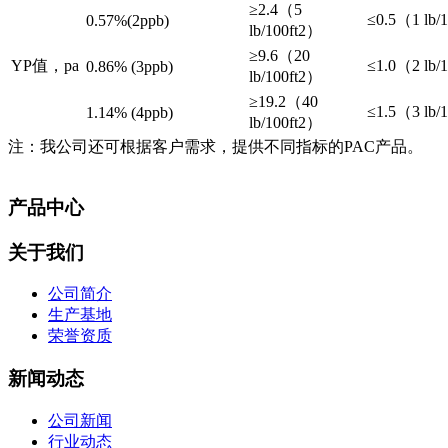
≥2.4（5
≤0.5（1 lb/
0.57%(2ppb)
lb/100ft2）
≥9.6（20
YP值，pa
≤1.0（2 lb/
0.86% (3ppb)
lb/100ft2）
≥19.2（40
≤1.5（3 lb/
1.14% (4ppb)
lb/100ft2）
注：我公司还可根据客户需求，提供不同指标的PAC产品。
产品中心
关于我们
公司简介
生产基地
荣誉资质
新闻动态
公司新闻
行业动态