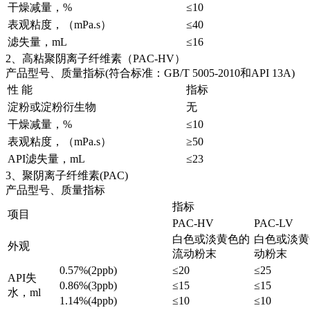
干燥减量，%
≤10
表观粘度，（mPa.s）
≤40
滤失量，mL
≤16
2、高粘聚阴离子纤维素（PAC-HV）
产品型号、质量指标(符合标准：GB/T 5005-2010和API 13A)
性 能
指标
淀粉或淀粉衍生物
无
干燥减量，%
≤10
表观粘度，（mPa.s）
≥50
API滤失量，mL
≤23
3、聚阴离子纤维素(PAC)
产品型号、质量指标
指标
项目
PAC-HV
PAC-LV
白色或淡黄色的
白色或淡黄
外观
流动粉末
动粉末
0.57%(2ppb)
≤20
≤25
API失
0.86%(3ppb)
≤15
≤15
水，ml
1.14%(4ppb)
≤10
≤10